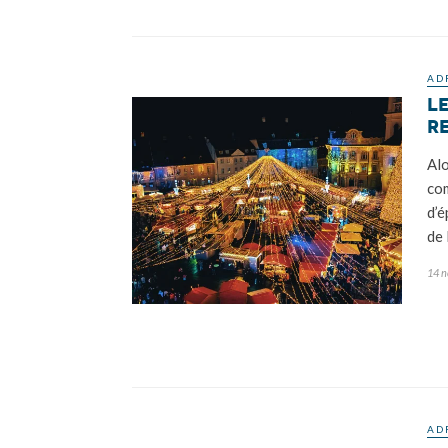
AD
L
re
Alo
com
d’é
de 
14 
AD