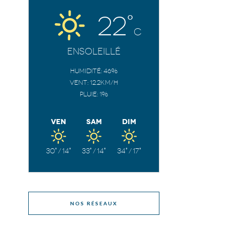
22°
C
Ensoleillé
Humidité: 46%
Vent: 12.2Km/h
Pluie: 1%
Ven
Sam
Dim
30°
/
14°
33°
/
14°
34°
/
17°
NOS RÉSEAUX