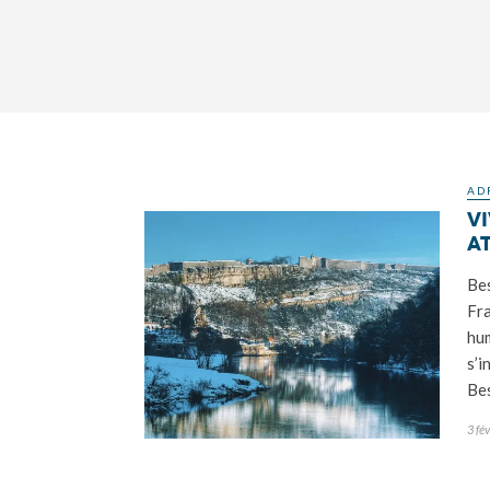
AD
Vi
a
Bes
Fra
hum
s’i
Be
3 fé