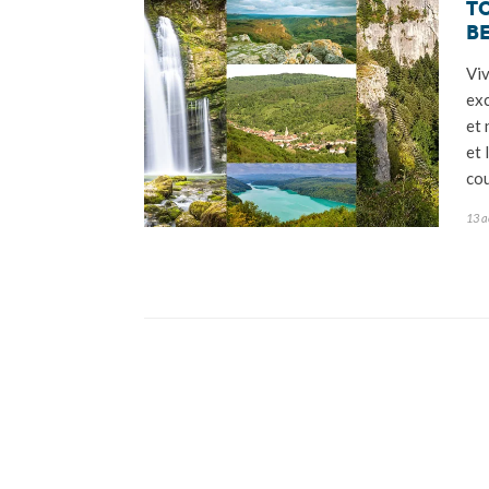
T
B
Viv
exc
et 
et 
co
13 a