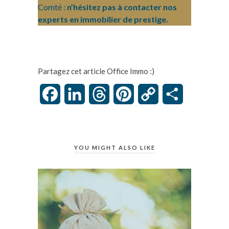
Comté :
n’hésitez pas à contacter nos
experts en immobilier de prestige.
Partagez cet article Office Immo :)
Facebook
LinkedIn
Threads
Pinterest
Copy
Partager
Link
YOU MIGHT ALSO LIKE