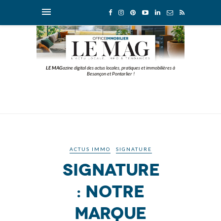
LE MAG
azine digital des actus locales, pratiques et immobilières à
Besançon et Pontarlier !
ACTUS IMMO
SIGNATURE
Signature
: notre
marque