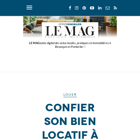
LE MAG
azine digital des actus locales, pratiques et immobilières à
Besançon et Pontarlier !
LOUER
confier
son bien
locatif à