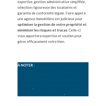
expertise, gestion administrative simplifiée,
sélection rigoureuse des locataires et
garantie de conformité légale. Faire appel à
une agence immobilière est judicieux pour
optimiser la gestion de votre propriété et
minimiser les risques et tracas
. Celle-ci
vous apportera expertise et soutien pour
gérer efficacement votre bien.
À NOTER
:
En plus de ses services de
transaction immobilière, Office Immobilier
propose aussi un service de gestion locative
de haute qualité, où tout est absolument pris
en charge
.
Pour plus de renseignement,
n’hésitez pas à nous contacter
.