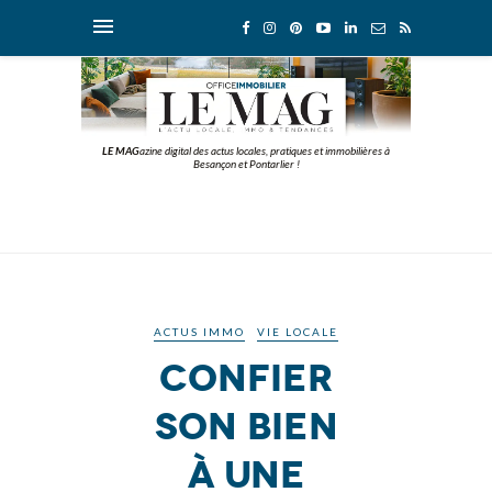
LE MAG
azine digital des actus locales, pratiques et immobilières à
Besançon et Pontarlier !
ACTUS IMMO
VIE LOCALE
Confier
son bien
à une