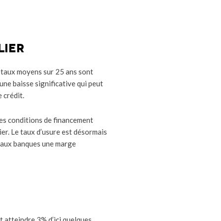
lier
 taux moyens sur 25 ans sont
ne baisse significative qui peut
 crédit.
es conditions de financement
er. Le taux d’usure est désormais
nt aux banques une marge
t atteindre 3% d’ici quelques