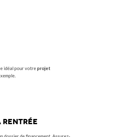
te idéal pour votre
projet
 exemple.
a rentrée
un dossier de financement. Assurez-