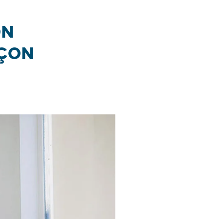
on
nçon