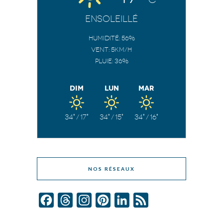
Ensoleillé
Humidité: 56%
Vent: 5Km/h
Pluie: 36%
Dim
Lun
Mar
34°
/
17°
34°
/
15°
34°
/
16°
NOS RÉSEAUX
Facebook
Threads
Instagram
Pinterest
LinkedIn
Feed