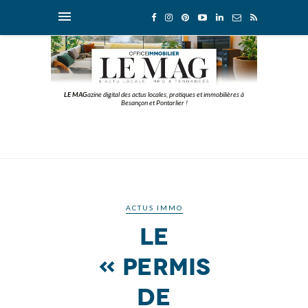
LE MAG
azine digital des actus locales, pratiques et immobilières à
Besançon et Pontarlier !
ACTUS IMMO
Le
« permis
de